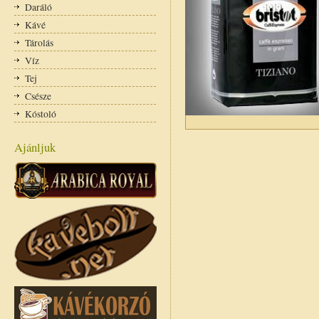
Daráló
Kávé
Tárolás
Víz
Tej
Csésze
Kóstoló
Ajánljuk