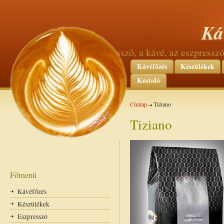
Ká
az eszpresszó, a kávé, az eszpress
Kávéfőzés
Készülékek
Kóstoló
Címlap
Tiziano
Tiziano
Főmenü
Kávéfőzés
Készülékek
Eszpresszó