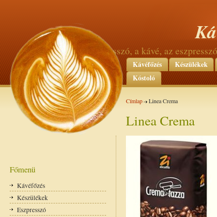
Ká
az eszpresszó, a kávé, az eszpress
Kávéfőzés
Készülékek
Kóstoló
Címlap
Linea Crema
Linea Crema
Főmenü
Kávéfőzés
Készülékek
Eszpresszó