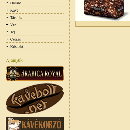
Daráló
Kávé
Tárolás
Víz
Tej
Csésze
Kóstoló
Ajánljuk